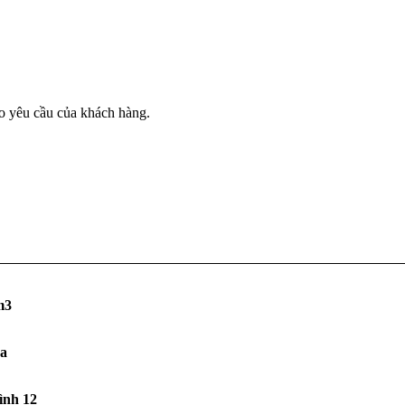
eo yêu cầu của khách hàng.
m3
a
ình 12