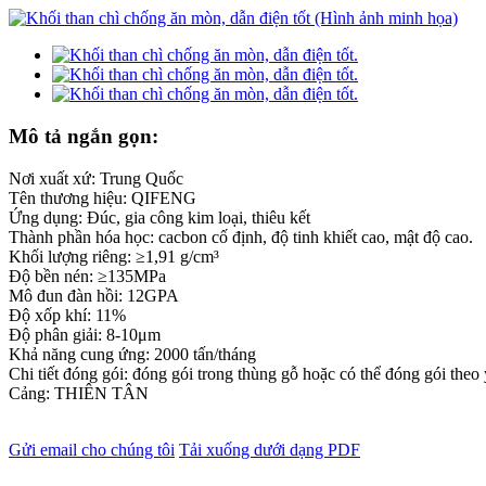
Mô tả ngắn gọn:
Nơi xuất xứ: Trung Quốc
Tên thương hiệu: QIFENG
Ứng dụng: Đúc, gia công kim loại, thiêu kết
Thành phần hóa học: cacbon cố định, độ tinh khiết cao, mật độ cao.
Khối lượng riêng: ≥1,91 g/cm³
Độ bền nén: ≥135MPa
Mô đun đàn hồi: 12GPA
Độ xốp khí: 11%
Độ phân giải: 8-10μm
Khả năng cung ứng: 2000 tấn/tháng
Chi tiết đóng gói: đóng gói trong thùng gỗ hoặc có thể đóng gói theo
Cảng: THIÊN TÂN
Gửi email cho chúng tôi
Tải xuống dưới dạng PDF