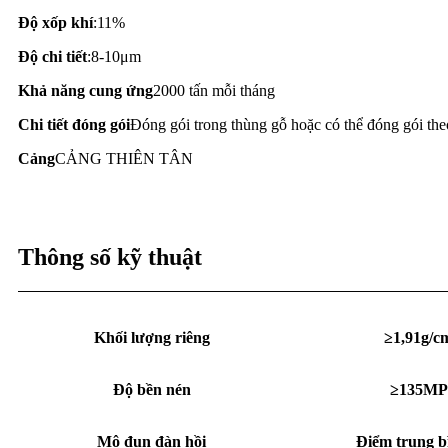
Độ xốp khí
:11%
Độ chi tiết
:8-10μm
Khả năng cung ứng
2000 tấn mỗi tháng
Chi tiết đóng gói
Đóng gói trong thùng gỗ hoặc có thể đóng gói th
Cảng
CẢNG THIÊN TÂN
Thông số kỹ thuật
Khối lượng riêng
≥1,91g/c
Độ bền nén
≥135MP
Mô đun đàn hồi
Điểm trung b