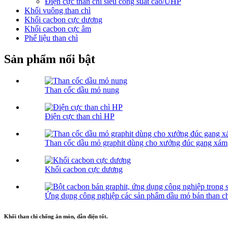
Điện cực than chì siêu công suất cao/UHP
Khối vuông than chì
Khối cacbon cực dương
Khối cacbon cực âm
Phế liệu than chì
Sản phẩm nổi bật
Than cốc dầu mỏ nung
Điện cực than chì HP
Than cốc dầu mỏ graphit dùng cho xưởng đúc gang xám
Khối cacbon cực dương
Ứng dụng công nghiệp các sản phẩm dầu mỏ bán than chì
Khối than chì chống ăn mòn, dẫn điện tốt.