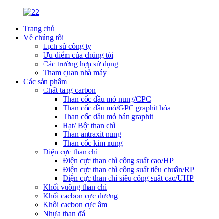
Trang chủ
Về chúng tôi
Lịch sử công ty
Ưu điểm của chúng tôi
Các trường hợp sử dụng
Tham quan nhà máy
Các sản phẩm
Chất tăng carbon
Than cốc dầu mỏ nung/CPC
Than cốc dầu mỏ/GPC graphit hóa
Than cốc dầu mỏ bán graphit
Hạt/ Bột than chì
Than antraxit nung
Than cốc kim nung
Điện cực than chì
Điện cực than chì công suất cao/HP
Điện cực than chì công suất tiêu chuẩn/RP
Điện cực than chì siêu công suất cao/UHP
Khối vuông than chì
Khối cacbon cực dương
Khối cacbon cực âm
Nhựa than đá