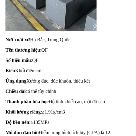
Nơi xuất xứ
Hà Bắc, Trung Quốc
Tên thương hiệu
:QF
Số hiệu mẫu
:QF
Kiểu
Khối điện cực
Ứng dụng
Xưởng đúc, đúc khuôn, thiêu kết
Chiều dài
có thể tùy chỉnh
Thành phần hóa học
Độ tinh khiết cao, mật độ cao
Khối lượng riêng
:≥1,91g/cm3
Độ bền nén
:≥135MPa
Mô đun đàn hồi
Điểm trung bình tích lũy (GPA) là 12.