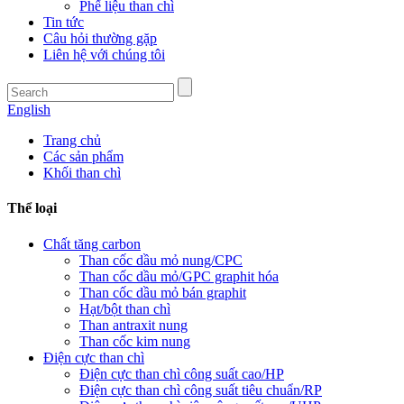
Phế liệu than chì
Tin tức
Câu hỏi thường gặp
Liên hệ với chúng tôi
English
Trang chủ
Các sản phẩm
Khối than chì
Thể loại
Chất tăng carbon
Than cốc dầu mỏ nung/CPC
Than cốc dầu mỏ/GPC graphit hóa
Than cốc dầu mỏ bán graphit
Hạt/bột than chì
Than antraxit nung
Than cốc kim nung
Điện cực than chì
Điện cực than chì công suất cao/HP
Điện cực than chì công suất tiêu chuẩn/RP